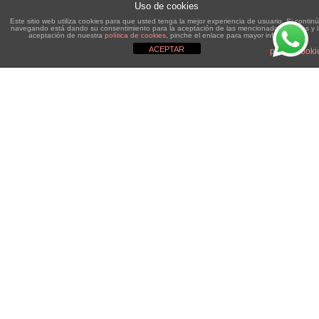
Uso de cookies
Este sitio web utiliza cookies para que usted tenga la mejor experiencia de usuario. Si contin
navegando está dando su consentimiento para la aceptación de las mencionadas cookies y 
aceptación de nuestra
política de cookies
, pinche el enlace para mayor información.
ACEPTAR
plugin cooki
Viajes
FEB
21