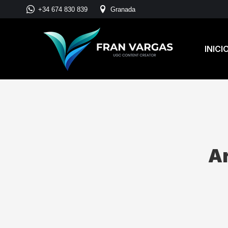
+34 674 830 839
Granada
INICI
Ar