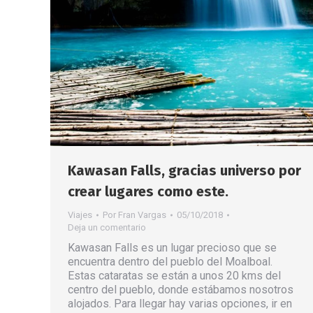
Kawasan Falls, gracias universo por
crear lugares como este.
Viajes
Por
Fran Vargas
05/10/2018
Deja un comentario
Kawasan Falls es un lugar precioso que se
encuentra dentro del pueblo del Moalboal.
Estas cataratas se están a unos 20 kms del
centro del pueblo, donde estábamos nosotros
alojados. Para llegar hay varias opciones, ir en