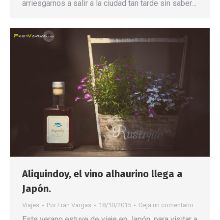
arriesgarnos a salir a la ciudad tan tarde sin saber…
Aliquindoy, el vino alhaurino llega a
Japón.
Viajes
Por
Fran Vargas
18/10/2015
Deja un comentario
Este verano estuve de viaje en Japón, para visitar a