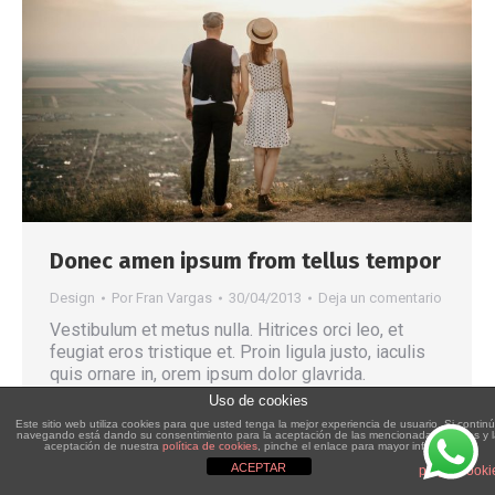
Donec amen ipsum from tellus tempor
Design
Por
Fran Vargas
30/04/2013
Deja un comentario
Vestibulum et metus nulla. Hitrices orci leo, et
feugiat eros tristique et. Proin ligula justo, iaculis
quis ornare in, orem ipsum dolor glavrida.
Uso de cookies
Este sitio web utiliza cookies para que usted tenga la mejor experiencia de usuario. Si contin
navegando está dando su consentimiento para la aceptación de las mencionadas cookies y 
aceptación de nuestra
política de cookies
, pinche el enlace para mayor información.
ACEPTAR
plugin cooki