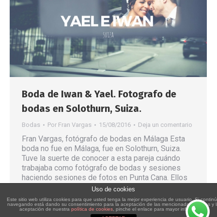
Boda de Iwan & Yael. Fotografo de
bodas en Solothurn, Suiza.
Bodas
Por
Fran Vargas
15/08/2016
Deja un comentario
Fran Vargas, fotógrafo de bodas en Málaga Esta
boda no fue en Málaga, fue en Solothurn, Suiza.
Tuve la suerte de conocer a esta pareja cuándo
trabajaba como fotógrafo de bodas y sesiones
haciendo sesiones de fotos en Punta Cana. Ellos
son Iwan y Yael, se puede decir que totalmente
Uso de cookies
hechos el unos para el…
Este sitio web utiliza cookies para que usted tenga la mejor experiencia de usuario. Si contin
navegando está dando su consentimiento para la aceptación de las mencionadas cookies y 
aceptación de nuestra
política de cookies
, pinche el enlace para mayor información.