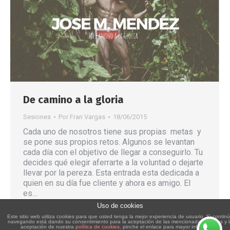
De camino a la gloria
Sesiones
Por
Fran Vargas
18/06/2015
Cada uno de nosotros tiene sus propias metas y
se pone sus propios retos. Algunos se levantan
cada día con el objetivo de llegar a conseguirlo. Tu
decides qué elegir aferrarte a la voluntad o dejarte
llevar por la pereza. Esta entrada esta dedicada a
quien en su día fue cliente y ahora es amigo. El
es…
Uso de cookies
Este sitio web utiliza cookies para que usted tenga la mejor experiencia de usuario. Si contin
navegando está dando su consentimiento para la aceptación de las mencionadas cookies y 
aceptación de nuestra
política de cookies
, pinche el enlace para mayor información.