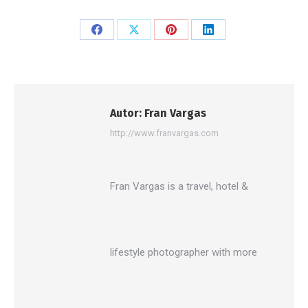
Share
Share
Share
Share
on
on
on
on
Facebook
X
Pinterest
LinkedIn
Autor:
Fran Vargas
http://www.franvargas.com
Fran Vargas is a travel, hotel &
lifestyle photographer with more