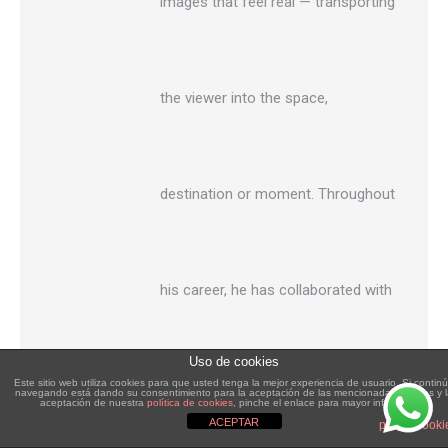
images that feel real — transporting
the viewer into the space,
destination or moment. Throughout
his career, he has collaborated with
Uso de cookies
Este sitio web utiliza cookies para que usted tenga la mejor experiencia de usuario. Si contin
brands and tourism companies
navegando está dando su consentimiento para la aceptación de las mencionadas cookies y 
aceptación de nuestra
política de cookies
, pinche el enlace para mayor información.
ACEPTAR
plugin cooki