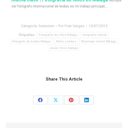
Aunque
ser fotógrafo internacional de bodas es mi trabajo principal,...
Categoría:
Sesiones
Por
Fran Vargas
15/07/2015
Etiquetas:
Fotografía de niños Málaga
fotografía infantil
Fotografo de bodas Málaga
Niños y bebes
Reportaje infantil Málaga
sesion fotos malaga
Share This Article
Share
Share
Share
Share
on
on
on
on
Facebook
X
Pinterest
LinkedIn