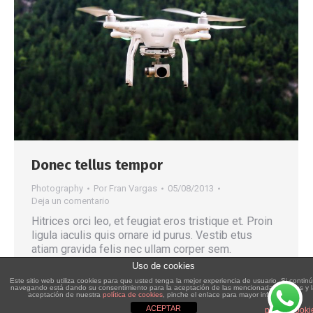
Donec tellus tempor
Photography
Por
Fran Vargas
05/08/2013
Deja un comentario
Hitrices orci leo, et feugiat eros tristique et. Proin
ligula iaculis quis ornare id purus. Vestib etus
atiam gravida felis nec ullam corper sem.
Uso de cookies
Este sitio web utiliza cookies para que usted tenga la mejor experiencia de usuario. Si contin
navegando está dando su consentimiento para la aceptación de las mencionadas cookies y 
aceptación de nuestra
política de cookies
, pinche el enlace para mayor información.
ACEPTAR
plugin cooki