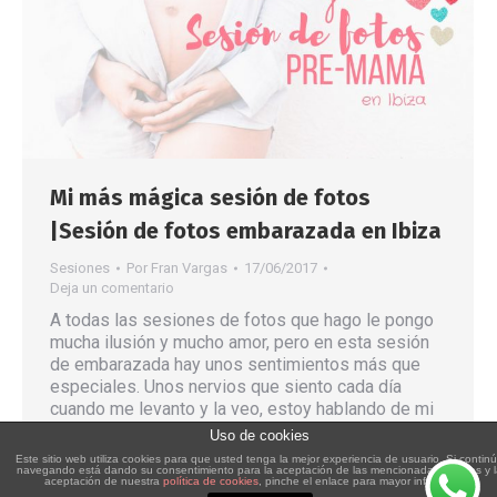
Mi más mágica sesión de fotos
|Sesión de fotos embarazada en Ibiza
Sesiones
Por
Fran Vargas
17/06/2017
Deja un comentario
A todas las sesiones de fotos que hago le pongo
mucha ilusión y mucho amor, pero en esta sesión
de embarazada hay unos sentimientos más que
especiales. Unos nervios que siento cada día
cuando me levanto y la veo, estoy hablando de mi
pareja y mi futuro hijo. Una sesión de fotos
Uso de cookies
premamá en la…
Este sitio web utiliza cookies para que usted tenga la mejor experiencia de usuario. Si contin
navegando está dando su consentimiento para la aceptación de las mencionadas cookies y 
aceptación de nuestra
política de cookies
, pinche el enlace para mayor información.