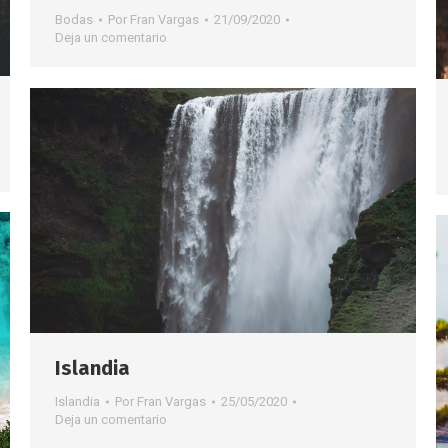
Bodas
Por
Fran Vargas
21/09/2020
Deja un comentario
Islandia
Islandia
Por
Fran Vargas
25/05/2020
Deja un comentario