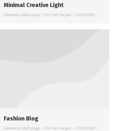
Minimal Creative Light
Elementor
,
Multi page
Por
Fran Vargas
29/03/2020
Fashion Blog
Elementor
,
Multi page
Por
Fran Vargas
01/03/2020