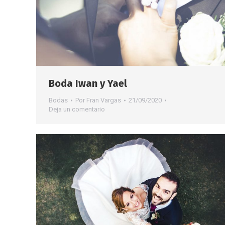
Boda Iwan y Yael
Bodas
Por
Fran Vargas
21/09/2020
Deja un comentario