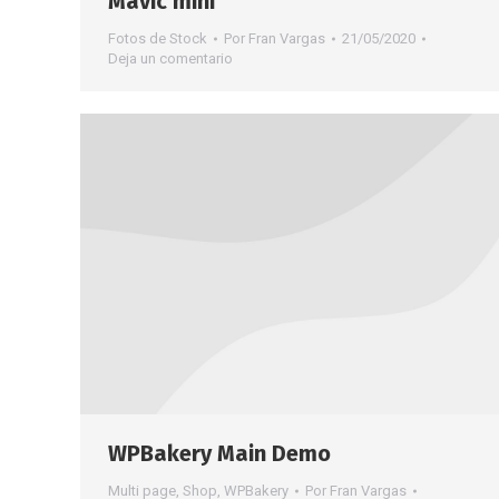
Mavic mini
Fotos de Stock
Por
Fran Vargas
21/05/2020
Deja un comentario
WPBakery Main Demo
Multi page
,
Shop
,
WPBakery
Por
Fran Vargas