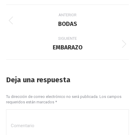
Facebook
X
Pinterest
LinkedIn
Navegación
ANTERIOR
entre
BODAS
Proyecto
anterior
proyectos
SIGUIENTE
EMBARAZO
Proyecto
siguiente
Deja una respuesta
Tu dirección de correo electrónico no será publicada. Los campos
requeridos están marcados
*
Comentario