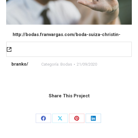
http://bodas.franvargas.com/boda-suiza-christin-
branko/
Categoría:
Bodas
21/09/2020
Share This Project
Share
Share
Share
Share
on
on
on
on