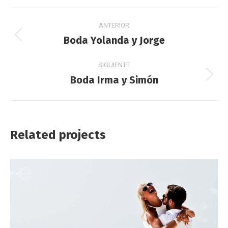
Facebook
X
Pinterest
LinkedIn
Navegación
ANTERIOR
entre
Boda Yolanda y Jorge
Proyecto
anterior
proyectos
SIGUIENTE
Boda Irma y Simón
Proyecto
siguiente
Related projects