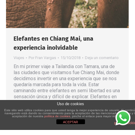
Elefantes en Chiang Mai, una
experiencia inolvidable
Viajes
Por
Fran Vargas
15/10/2018
Deja un comentario
En mi primer viaje a Tailandia con Tamara, una de
las ciudades que visitamos fue Chiang Mai, donde
decidimos invertir en una experiencia que se nos
quedaría marcada para toda la vida. Estar
caminando entre elefantes en semi libertad es una
sensación única y difícil de explicar. Elefantes en
Chiang Mai, una experiencia inolvidable Tenia
Uso de cookies
muchas…
Este sitio web utiliza cookies para que usted tenga la mejor experiencia de usuario. Si contin
navegando está dando su consentimiento para la aceptación de las mencionadas cookies y 
aceptación de nuestra
política de cookies
, pinche el enlace para mayor información.
ACEPTAR
plugin cooki