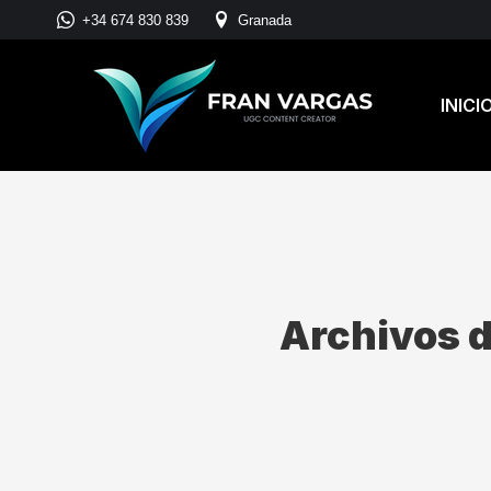
+34 674 830 839
Granada
INICI
Archivos d