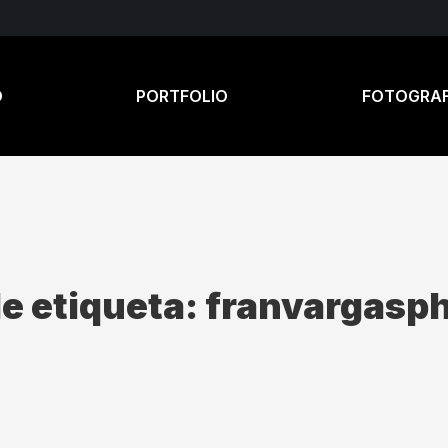
O
PORTFOLIO
FOTOGRAF
e etiqueta:
franvargasp