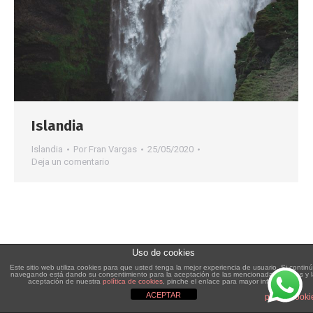
Islandia
Islandia
Por
Fran Vargas
25/05/2020
Deja un comentario
Uso de cookies
Este sitio web utiliza cookies para que usted tenga la mejor experiencia de usuario. Si contin
navegando está dando su consentimiento para la aceptación de las mencionadas cookies y 
aceptación de nuestra
política de cookies
, pinche el enlace para mayor información.
ACEPTAR
plugin cooki