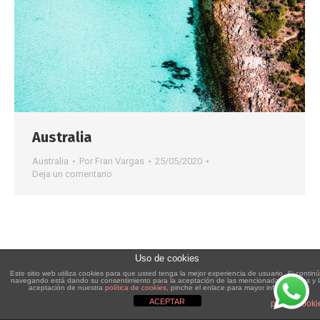
Australia
Australia
Por
Fran Vargas
25/05/2020
Deja un comentario
Uso de cookies
Este sitio web utiliza cookies para que usted tenga la mejor experiencia de usuario. Si contin
navegando está dando su consentimiento para la aceptación de las mencionadas cookies y 
aceptación de nuestra
política de cookies
, pinche el enlace para mayor información.
ACEPTAR
plugin cooki