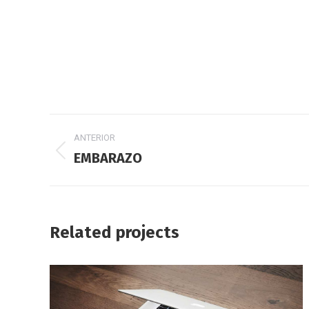
Navegación
ANTERIOR
entre
Proyecto
EMBARAZO
anterior
proyectos
Related projects