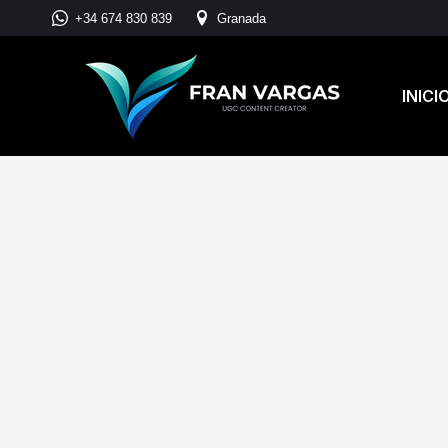
+34 674 830 839
Granada
INICI