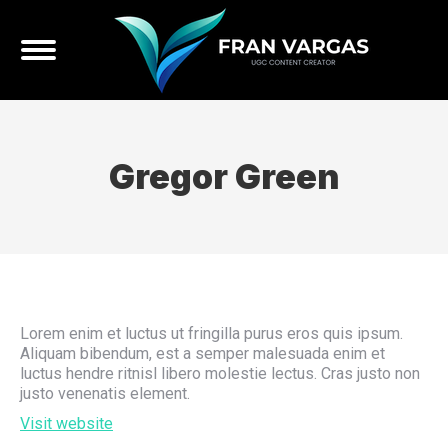
Gregor Green
Lorem enim et luctus ut fringilla purus eros quis ipsum.
Aliquam bibendum, est a semper malesuada enim et
luctus hendre ritnisl libero molestie lectus. Cras justo non
justo venenatis element.
Visit website