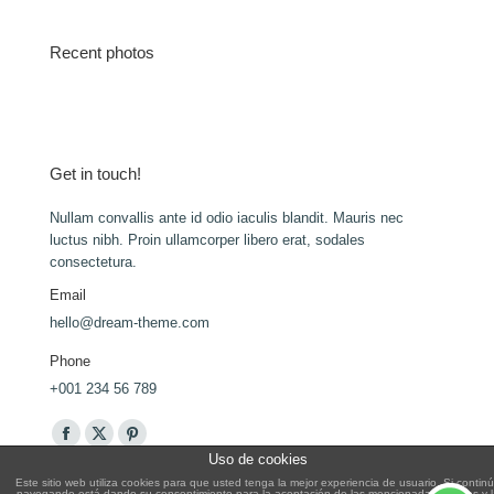
Recent photos
Get in touch!
Nullam convallis ante id odio iaculis blandit. Mauris nec
luctus nibh. Proin ullamcorper libero erat, sodales
consectetura.
Email
hello@dream-theme.com
Phone
+001 234 56 789
Encuéntranos en:
Facebook
X
Pinterest
Uso de cookies
page
page
page
Este sitio web utiliza cookies para que usted tenga la mejor experiencia de usuario. Si contin
navegando está dando su consentimiento para la aceptación de las mencionadas cookies y 