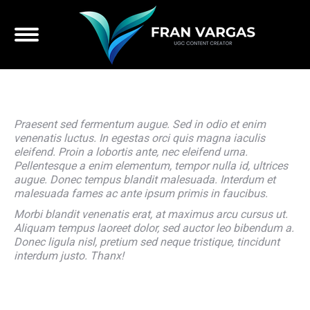
Praesent sed fermentum augue. Sed in odio et enim
venenatis luctus. In egestas orci quis magna iaculis
eleifend. Proin a lobortis ante, nec eleifend urna.
Pellentesque a enim elementum, tempor nulla id, ultrices
augue. Donec tempus blandit malesuada. Interdum et
malesuada fames ac ante ipsum primis in faucibus.
Morbi blandit venenatis erat, at maximus arcu cursus ut.
Aliquam tempus laoreet dolor, sed auctor leo bibendum a.
Donec ligula nisl, pretium sed neque tristique, tincidunt
interdum justo. Thanx!