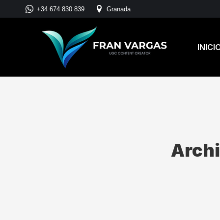
+34 674 830 839
Granada
INICI
Archi