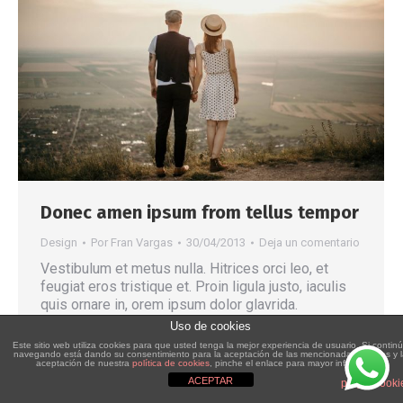
Donec amen ipsum from tellus tempor
Design
Por
Fran Vargas
30/04/2013
Deja un comentario
Vestibulum et metus nulla. Hitrices orci leo, et
feugiat eros tristique et. Proin ligula justo, iaculis
quis ornare in, orem ipsum dolor glavrida.
Uso de cookies
Este sitio web utiliza cookies para que usted tenga la mejor experiencia de usuario. Si contin
navegando está dando su consentimiento para la aceptación de las mencionadas cookies y 
aceptación de nuestra
política de cookies
, pinche el enlace para mayor información.
ACEPTAR
plugin cooki