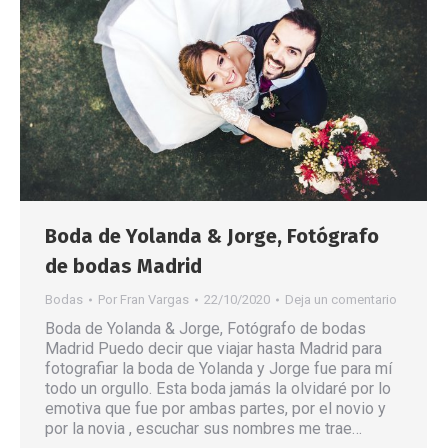
Boda de Yolanda & Jorge, Fotógrafo
de bodas Madrid
Bodas
Por
Fran Vargas
22/10/2020
Deja un comentario
Boda de Yolanda & Jorge, Fotógrafo de bodas
Madrid Puedo decir que viajar hasta Madrid para
fotografiar la boda de Yolanda y Jorge fue para mí
todo un orgullo. Esta boda jamás la olvidaré por lo
emotiva que fue por ambas partes, por el novio y
por la novia , escuchar sus nombres me trae…